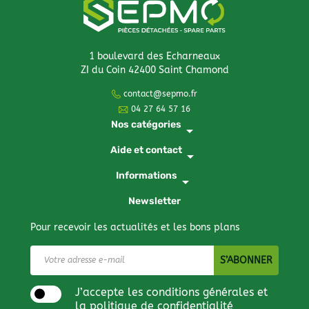
1 boulevard des Echarneaux
ZI du Coin 42400 Saint Chamond
contact@sepmo.fr
04 27 64 57 16
Nos catégories
arrow_drop_down
Aide et contact
arrow_drop_down
Informations
arrow_drop_down
Newsletter
Pour recevoir les actualités et les bons plans
J’accepte les conditions générales et
la politique de confidentialité