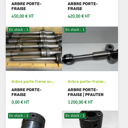
diam 40 pour tailleuse
SCHREM D91-A40
ARBRE PORTE-
ARBRE PORTE-
MODULE
M30x150 à droite
FRAISE
FRAISE
450,00 € HT
420,00 € HT
En stock : 1
En stock : 1
AJOUTER AU PANIER
AJOUTER AU PANIER
Arbre porte fraise avec
Arbre porte-fraise
ecrou hydraulique
pour tailleuse
ARBRE PORTE-
ARBRE PORTE-
PFAUTER PE300
FRAISE
FRAISE | PFAUTER
0,00 € HT
1 200,00 € HT
En stock : 2
En stock : 1
VOIR LES DÉTAILS
AJOUTER AU PANIER