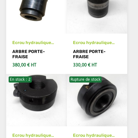
Ecrou hydraulique
Ecrou hydraulique
SCHREM D91-100
SCHREM D91-A28
ARBRE PORTE-
ARBRE PORTE-
M30x150 à gauche
M18x150 à gauche
FRAISE
FRAISE
380,00 € HT
330,00 € HT
En stock : 2
Rupture de stock
AJOUTER AU PANIER
AJOUTER AU PANIER
Ecrou hydraulique
Ecrou hydraulique