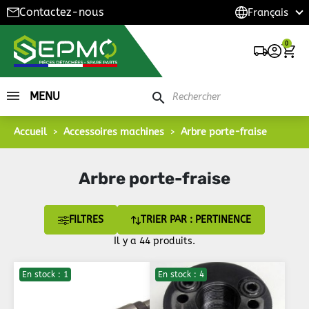
Contactez-nous
0
MENU
search
Accueil
Accessoires machines
Arbre porte-fraise
Arbre porte-fraise
FILTRES
TRIER PAR : PERTINENCE
Il y a 44 produits.
En stock : 1
En stock : 4