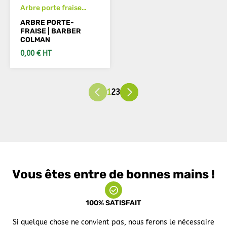
Arbre porte fraise
BARBER COLMAN
ARBRE PORTE-
diam. 31.75 mm
FRAISE | BARBER
COLMAN
0,00 € HT
VOIR LES DÉTAILS
1
2
3
Vous êtes entre de bonnes mains !
100% SATISFAIT
Si quelque chose ne convient pas, nous ferons le nécessaire