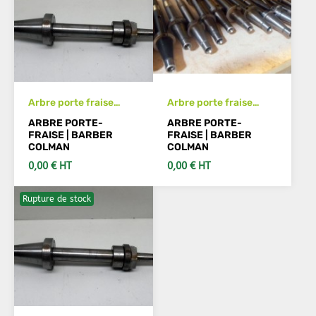
Arbre porte fraise
Arbre porte fraise
BARBER COLMAN
BARBER COLMAN
ARBRE PORTE-
ARBRE PORTE-
diam. 40 mm
diam. 38 mm
FRAISE | BARBER
FRAISE | BARBER
COLMAN
COLMAN
0,00 € HT
0,00 € HT
Rupture de stock
VOIR LES DÉTAILS
VOIR LES DÉTAILS