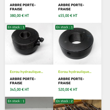
SCHREM D92-100
SCHREM D92-200
ARBRE PORTE-
ARBRE PORTE-
M30x150 à gauche
M36x200 à gauche
FRAISE
FRAISE
380,00 € HT
455,00 € HT
En stock : 1
En stock : 1
AJOUTER AU PANIER
VOIR LES DÉTAILS
Ecrou hydraulique
Ecrou hydraulique
SCHREM D92-090
NORIS M42x200 à
ARBRE PORTE-
ARBRE PORTE-
M20x100 à gauche
gauche
FRAISE
FRAISE
345,00 € HT
520,00 € HT
En stock : 1
En stock : 2
AJOUTER AU PANIER
AJOUTER AU PANIER