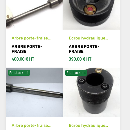
Arbre porte-fraise
Ecrou hydraulique
pour tailleuse fraise
SCHREM D93-N28
ARBRE PORTE-
ARBRE PORTE-
mère Pfauter P400
M30x150 à droite
FRAISE
FRAISE
diam 25,4 mm
400,00 € HT
390,00 € HT
En stock : 1
En stock : 1
VOIR LES DÉTAILS
AJOUTER AU PANIER
Arbre porte-fraise
Ecrou hydraulique