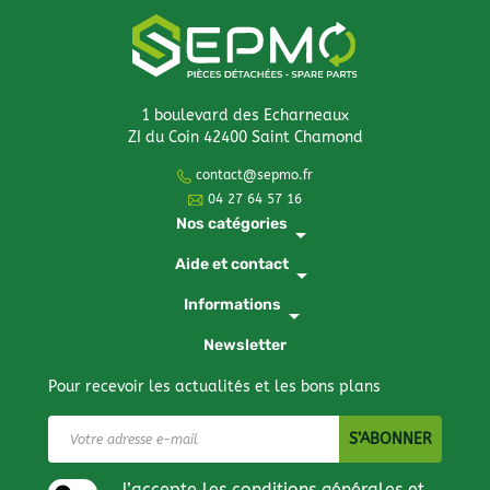
1 boulevard des Echarneaux
ZI du Coin 42400 Saint Chamond
contact@sepmo.fr
04 27 64 57 16
Nos catégories
arrow_drop_down
Aide et contact
arrow_drop_down
Informations
arrow_drop_down
Newsletter
Pour recevoir les actualités et les bons plans
J’accepte les conditions générales et