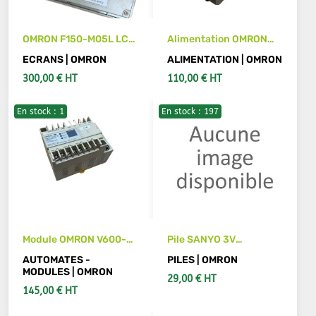
OMRON F150-M05L LCD
Alimentation OMRON
TouchScreen Display
S8VK-T24024 24V
ECRANS | OMRON
ALIMENTATION | OMRON
Terminal monitor
300,00 € HT
110,00 € HT
24VDC
En stock : 1
En stock : 197
AJOUTER AU PANIER
VOIR LES DÉTAILS
Module OMRON V600-
Pile SANYO 3V
CD1D-V2
CR14250SE-R CJ1W-
AUTOMATES -
PILES | OMRON
BAT01 pour CN OMRON
MODULES | OMRON
29,00 € HT
145,00 € HT