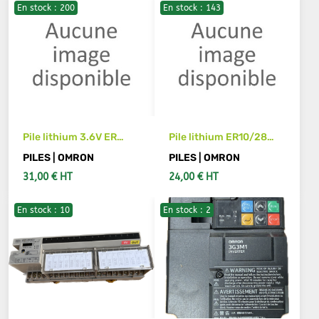
En stock : 200
En stock : 143
AJOUTER AU PANIER
AJOUTER AU PANIER
Pile lithium 3.6V ER
Pile lithium ER10/28
17335 + JAE 4 points
E.6V CPM2C-BAT01
PILES | OMRON
PILES | OMRON
pour CN OMRON
pour CN OMRON
31,00 € HT
24,00 € HT
En stock : 10
En stock : 2
AJOUTER AU PANIER
AJOUTER AU PANIER