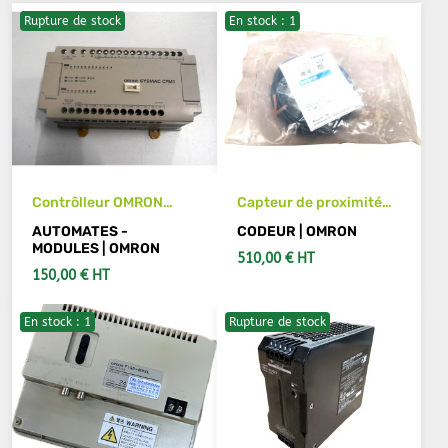
Rupture de stock
En stock : 1
Contrôlleur OMRON
Capteur de proximité
CPM1-20CDR-A
OMRON E2E-X3D1-N 3M
AUTOMATES -
CODEUR | OMRON
MODULES | OMRON
510,00 € HT
150,00 € HT
En stock : 1
Rupture de stock
VOIR LES DÉTAILS
AJOUTER AU PANIER