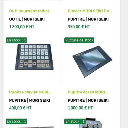
Outil tournant radial
Clavier MORI SEIKI CV
pour MORI SEIKI CL203
500 MORI SEIKI MSC-
OUTIL | MORI SEIKI
PUPITRE | MORI SEIKI
803 H44326
1 200,00 € HT
350,00 € HT
En stock : 1
Rupture de stock
AJOUTER AU PANIER
AJOUTER AU PANIER
Pupitre clavier MORI
Pupitre écran MORI
SEIKI CV 500 MORI SEIKI
SEIKI MSC-803 MORI
PUPITRE | MORI SEIKI
PUPITRE | MORI SEIKI
MSC-803
SEIKI E77004A01
400,00 € HT
1 000,00 € HT
En stock : 1
En stock : 1
AJOUTER AU PANIER
VOIR LES DÉTAILS