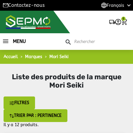
Contactez-nous
0
MENU
search
Accueil
Marques
Mori Seiki
Liste des produits de la marque
Mori Seiki
FILTRES
TRIER PAR : PERTINENCE
Il y a 12 produits.