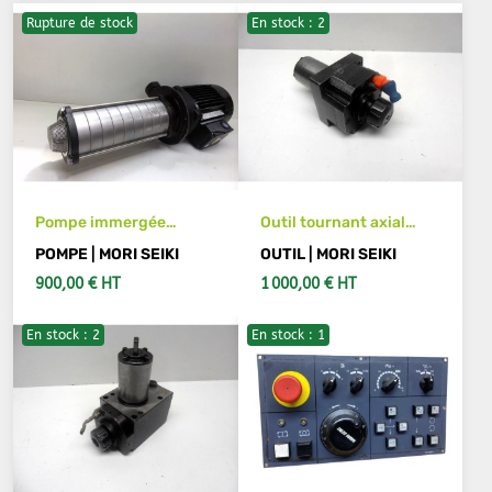
Rupture de stock
En stock : 2
Pompe immergée
Outil tournant axial
TERAL MORI SEIKI
pour MORI SEIKI CL203
POMPE | MORI SEIKI
OUTIL | MORI SEIKI
VKA495AQ
900,00 € HT
1 000,00 € HT
En stock : 2
En stock : 1
VOIR LES DÉTAILS
AJOUTER AU PANIER