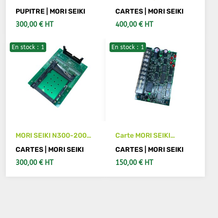
GV503-1 complet MORI
64 MORI SEIKI E76033
PUPITRE | MORI SEIKI
CARTES | MORI SEIKI
SEIKI ABI2C-4144
300,00 € HT
400,00 € HT
E54009A02 MORI SEIKI
F3486068(4)
En stock : 1
En stock : 1
AJOUTER AU PANIER
AJOUTER AU PANIER
MORI SEIKI N300-2005
Carte MORI SEIKI
pc board
E76001A 02 MORI SEIKI
CARTES | MORI SEIKI
CARTES | MORI SEIKI
E76001A02
300,00 € HT
150,00 € HT
AJOUTER AU PANIER
AJOUTER AU PANIER