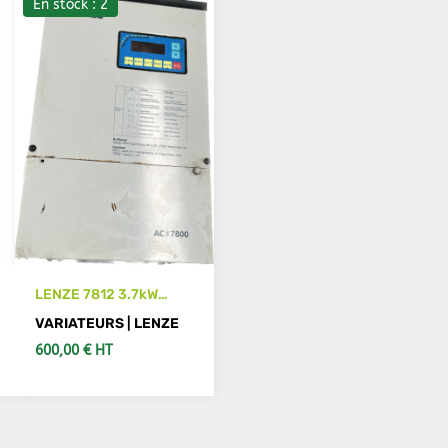
En stock : 2
LENZE 7812 3.7kW
Variateur avec
VARIATEURS | LENZE
afficheur AC 7800
600,00 € HT
AJOUTER AU PANIER