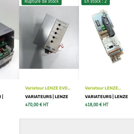
Rupture de stock
En stock : 2
Variateur LENZE EVD
Variateur LENZE
ENZE
534--E
E82EV551_2C
 |
VARIATEURS | LENZE
VARIATEURS | LENZE
 2 b
470,00 € HT
418,00 € HT
NIER
VOIR LES DÉTAILS
AJOUTER AU PANIER