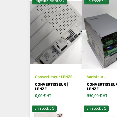
Rupture de stock
En stock : 1
Convertisseur LENZE
Variateur
8200 vector E82E
convertisseur L
CONVERTISSEUR |
CONVERTISSEUR
V303K 48201 XX3C35
AC 760 ref 762 E
LENZE
LENZE
0,00 € HT
550,00 € HT
En stock : 1
En stock : 1
VOIR LES DÉTAILS
AJOUTER AU PA