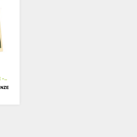
 –
quence
ENZE
V
NIER