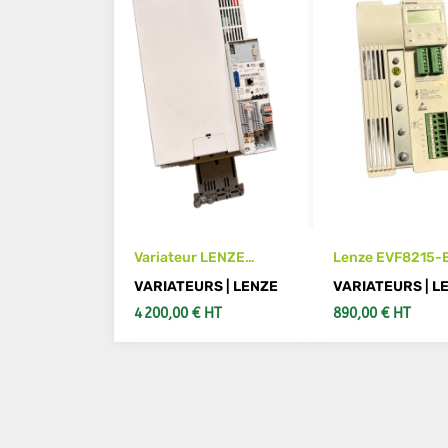
Variateur LENZE
Lenze EVF8215-E
E84AVTCE4534VB0
Variateur de fré
VARIATEURS | LENZE
VARIATEURS | L
45kW
1,5 kW, 380-480
4 200,00 € HT
890,00 € HT
AJOUTER AU PANIER
AJOUTER AU PA