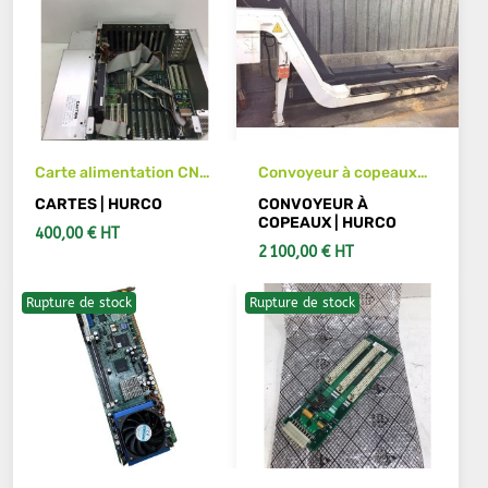
Carte alimentation CN
Convoyeur à copeaux
HURCO VMX 40
pour centre usinage
CARTES | HURCO
CONVOYEUR À
HURCO VMX
COPEAUX | HURCO
400,00 € HT
2 100,00 € HT
Rupture de stock
Rupture de stock
VOIR LES DÉTAILS
VOIR LES DÉTAILS