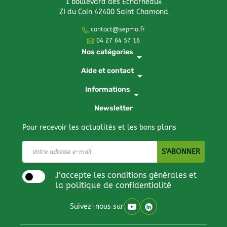
1 boulevard des Echarneaux
ZI du Coin 42400 Saint Chamond
contact@sepmo.fr
04 27 64 57 16
Nos catégories
arrow_drop_down
Aide et contact
arrow_drop_down
Informations
arrow_drop_down
Newsletter
Pour recevoir les actualités et les bons plans
J’accepte les conditions générales et
la politique de confidentialité
Suivez-nous sur