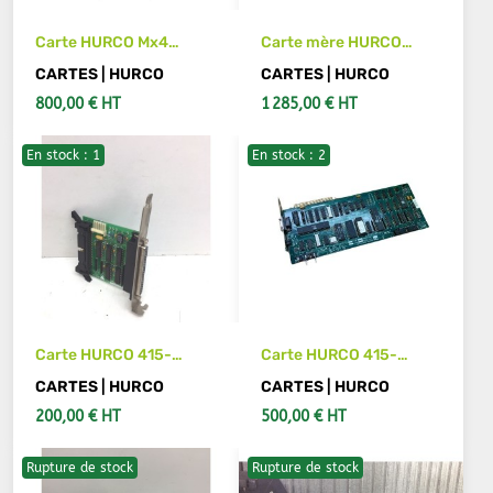
Carte HURCO Mx4
Carte mère HURCO
cnC++ PB7404I00
LMB-680P
CARTES | HURCO
CARTES | HURCO
800,00 € HT
1 285,00 € HT
En stock : 1
En stock : 2
VOIR LES DÉTAILS
VOIR LES DÉTAILS
Carte HURCO 415-
Carte HURCO 415-
0606-902
0605-903
CARTES | HURCO
CARTES | HURCO
200,00 € HT
500,00 € HT
Rupture de stock
Rupture de stock
AJOUTER AU PANIER
AJOUTER AU PANIER