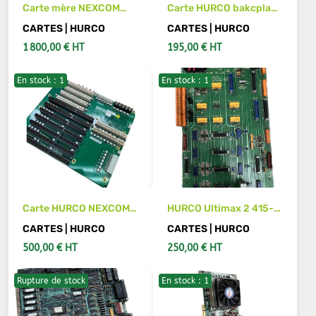
Carte mère NEXCOM
Carte HURCO bakcplane
HURCO PEAK715VL-HT-
415-0602-903 REV B
CARTES | HURCO
CARTES | HURCO
HC
1 800,00 € HT
195,00 € HT
En stock : 1
En stock : 1
VOIR LES DÉTAILS
VOIR LES DÉTAILS
Carte HURCO NEXCOM
HURCO Ultimax 2 415-
NBP1104 4BN01104A1
0224-003 Control Relay
CARTES | HURCO
CARTES | HURCO
REV A
Carte
500,00 € HT
250,00 € HT
Rupture de stock
En stock : 1
AJOUTER AU PANIER
AJOUTER AU PANIER