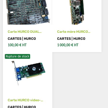
Carte HURCO DUAL
Carte mère HURCO
AXIS 2 PCB 415-0176
PEAK777 REV: B
CARTES | HURCO
CARTES | HURCO
4BP00777B1X10
100,00 € HT
1 000,00 € HT
Rupture de stock
VOIR LES DÉTAILS
AJOUTER AU PANIER
Carte HURCO video-
228PCI-TW
CARTES | HURCO