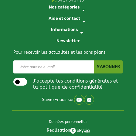
04 27 64 57 16
Nos catégories
arrow_drop_down
Aide et contact
arrow_drop_down
Informations
arrow_drop_down
Newsletter
Pour recevoir les actualités et les bons plans
J’accepte les conditions générales et
la politique de confidentialité
Suivez-nous sur
Données personnelles
Réalisation