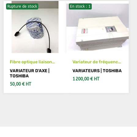
Rupture de stock
En stock : 1
Fibre optique liaison
Variateur de fréquence
TOSHIBA TOCP 100 20
TOSHIBA VFS7-4110P
VARIATEUR D'AXE |
VARIATEURS | TOSHIBA
cm
(2) 19KVA
TOSHIBA
1 200,00 € HT
50,00 € HT
VOIR LES DÉTAILS
AJOUTER AU PANIER