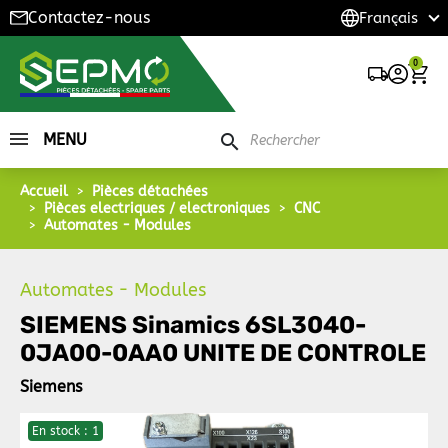
Contactez-nous
0
MENU
search
Accueil
Pièces détachées
Pièces electriques / electroniques
CNC
Automates - Modules
Automates - Modules
SIEMENS Sinamics 6SL3040-
0JA00-0AA0 UNITE DE CONTROLE
Siemens
En stock : 1