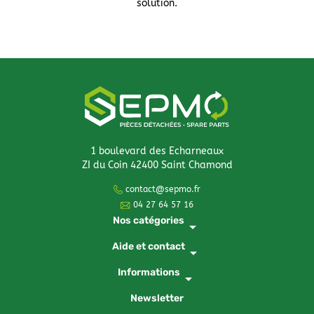
solution.
1 boulevard des Echarneaux
ZI du Coin 42400 Saint Chamond
contact@sepmo.fr
04 27 64 57 16
Nos catégories
arrow_drop_down
Aide et contact
arrow_drop_down
Informations
arrow_drop_down
Newsletter