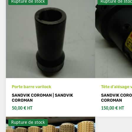
Rupture de stock
Rupture de stoc
Porte barre varilock
Tête d'alésage 
SANDVIK COROMAN | SANDVIK
SANDVIK CORO
COROMAN
COROMAN
50,00 € HT
150,00 € HT
Rupture de stock
VOIR LES DÉTAILS
VOIR