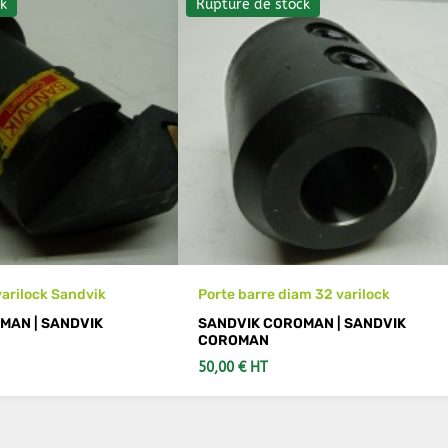
k
Rupture de stock
varilock Sandvik
Porte barre diam 32 varilock
MAN | SANDVIK
SANDVIK COROMAN | SANDVIK
COROMAN
50,00 € HT
 LES DÉTAILS
VOIR LES DÉTAILS