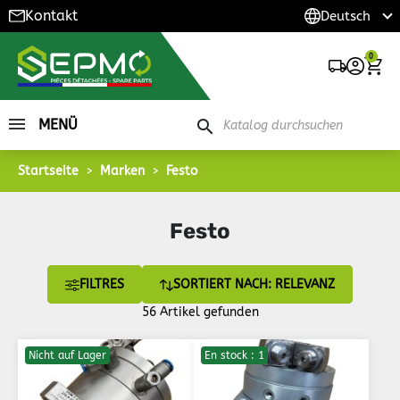
Kontakt
0
MENÜ
search
Startseite
Marken
Festo
Festo
FILTRES
SORTIERT NACH: RELEVANZ
56 Artikel gefunden
Nicht auf Lager
En stock : 1