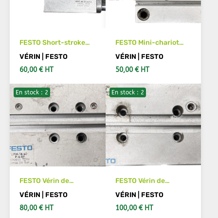
FESTO Short-stroke
FESTO Mini-chariot
cylinder ADVC-40-15-
SLS-10-20-P-A Code
VÉRIN | FESTO
VÉRIN | FESTO
A-P-A 188244
article :170494
60,00 € HT
50,00 € HT
En stock : 2
En stock : 2
IN DEN WARENKORB
IN DEN WARENKORB
FESTO Vérin de
FESTO Vérin de
guidage DFM-16-40-
guidage DFM-12-50-
VÉRIN | FESTO
VÉRIN | FESTO
P-A-KF 170911
P-A-KF Code article
80,00 € HT
100,00 € HT
:170904