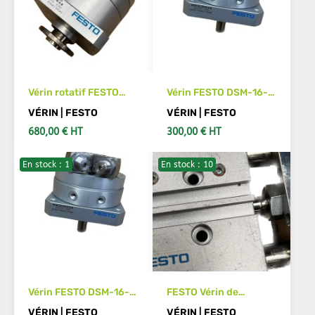
Vérin rotatif FESTO
Vérin FESTO DSM-16-
DSM-T-32-270-P-FW-
270-P-A-B
VÉRIN | FESTO
VÉRIN | FESTO
A-B
680,00 € HT
300,00 € HT
En stock : 1
En stock : 10
SIEHE DETAILS
IN DEN WARENKORB
Vérin FESTO DSM-16-
FESTO Vérin de
270-CC-FW-A-B
guidage DFM-16-10-P-
VÉRIN | FESTO
VÉRIN | FESTO