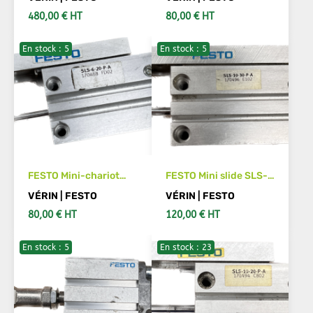
A-GF Code article
480,00 € HT
80,00 € HT
:170832
En stock : 5
En stock : 5
IN DEN WARENKORB
IN DEN WARENKORB
FESTO Mini-chariot
FESTO Mini slide SLS-
SLS- 6-20-P-A Code
10-30-P-A 170496
VÉRIN | FESTO
VÉRIN | FESTO
article :170488
80,00 € HT
120,00 € HT
En stock : 5
En stock : 23
IN DEN WARENKORB
IN DEN WARENKORB