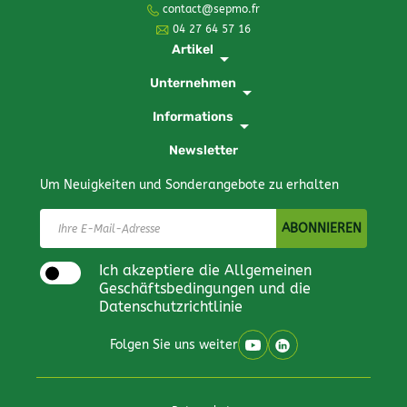
contact@sepmo.fr
04 27 64 57 16
Artikel
arrow_drop_down
Unternehmen
arrow_drop_down
Informations
arrow_drop_down
Newsletter
Um Neuigkeiten und Sonderangebote zu erhalten
Ich akzeptiere die Allgemeinen
Geschäftsbedingungen und die
Datenschutzrichtlinie
Folgen Sie uns weiter