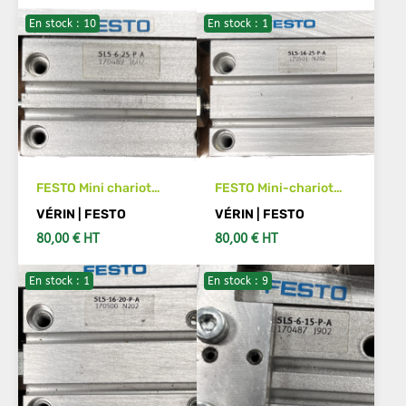
En stock : 10
En stock : 1
IN DEN WARENKORB
IN DEN WARENKORB
FESTO Mini chariot
FESTO Mini-chariot
SLS- 6-25-P-A 170489
SLS-16-25-P-A Code
VÉRIN | FESTO
VÉRIN | FESTO
article :170501
80,00 € HT
80,00 € HT
En stock : 1
En stock : 9
IN DEN WARENKORB
IN DEN WARENKORB