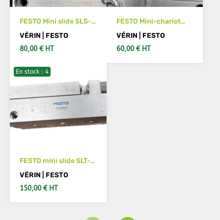
FESTO Mini slide SLS-
FESTO Mini-chariot
16-20-P-A 170500
SLS- 6-15-P-A Code
VÉRIN | FESTO
VÉRIN | FESTO
article :170487
80,00 € HT
60,00 € HT
En stock : 4
IN DEN WARENKORB
IN DEN WARENKORB
FESTO mini slide SLT-
20-80-P-A Part
VÉRIN | FESTO
number: 170572
150,00 € HT
IN DEN WARENKORB