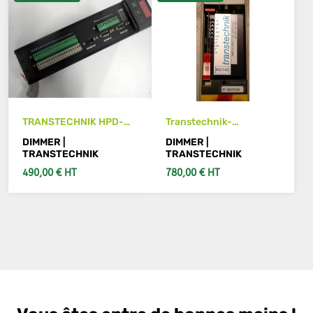
TRANSTECHNIK HPD-
Transtechnik-
Laufwerk
Frequenzumrichter MS
DIMMER |
DIMMER |
140
TRANSTECHNIK
TRANSTECHNIK
490,00 € HT
780,00 € HT
SIEHE DETAILS
SIEHE DETAILS