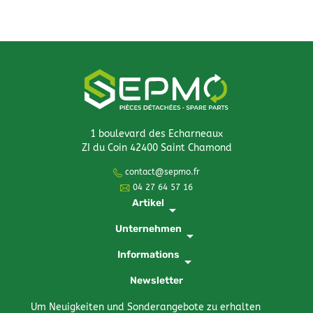
1 boulevard des Echarneaux
ZI du Coin 42400 Saint Chamond
contact@sepmo.fr
04 27 64 57 16
Artikel
arrow_drop_down
Unternehmen
arrow_drop_down
Informations
arrow_drop_down
Newsletter
Um Neuigkeiten und Sonderangebote zu erhalten