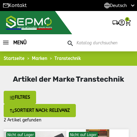
Kontakt
0
MENÜ
search
Startseite
Marken
Transtechnik
Artikel der Marke Transtechnik
FILTRES
SORTIERT NACH: RELEVANZ
2 Artikel gefunden
Nicht auf Lager
Nicht auf Lager