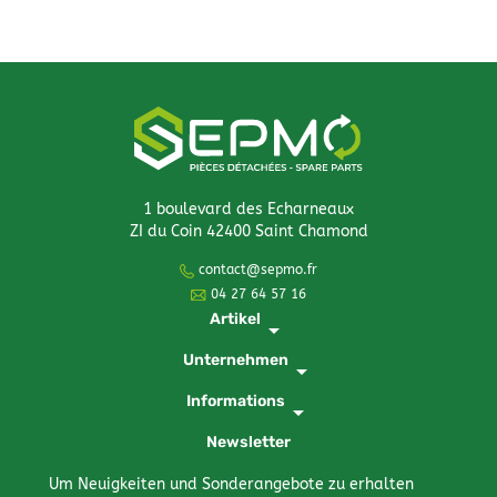
1 boulevard des Echarneaux
ZI du Coin 42400 Saint Chamond
contact@sepmo.fr
04 27 64 57 16
Artikel
arrow_drop_down
Unternehmen
arrow_drop_down
Informations
arrow_drop_down
Newsletter
Um Neuigkeiten und Sonderangebote zu erhalten