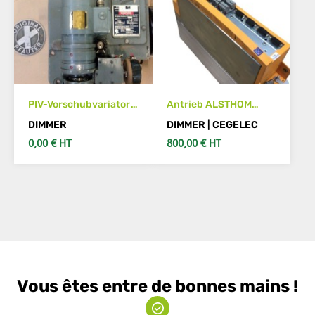
PIV-Vorschubvariator
Antrieb ALSTHOM
für Pfauter P400
CEGELEC 0,75kW
DIMMER
DIMMER | CEGELEC
ALSPA MV 1003
0,00 € HT
800,00 € HT
ALSPAMV1003
SIEHE DETAILS
IN DEN WARENKORB
Vous êtes entre de bonnes mains !