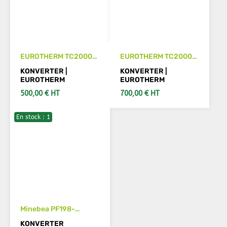
EUROTHERM TC2000
EUROTHERM TC2000
02/150A/440V/230V
02/250A/440V/230V
KONVERTER |
KONVERTER |
unité de contrôle
unité de contrôle
EUROTHERM
EUROTHERM
500,00 € HT
700,00 € HT
En stock : 1
IN DEN WARENKORB
IN DEN WARENKORB
Minebea PF198-
20SSV0434 AC-DC
KONVERTER