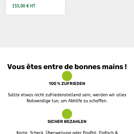
Schaltnetzteil Multi-
155,00 € HT
Output 188W
IN DEN WARENKORB
Vous êtes entre de bonnes mains !
100 % ZUFRIEDEN
Sollte etwas nicht zufriedenstellend sein, werden wir alles
Notwendige tun, um Abhilfe zu schaffen.
SICHER BEZAHLEN
Karte, Scheck, Überweisung oder PayPal. Einfach &