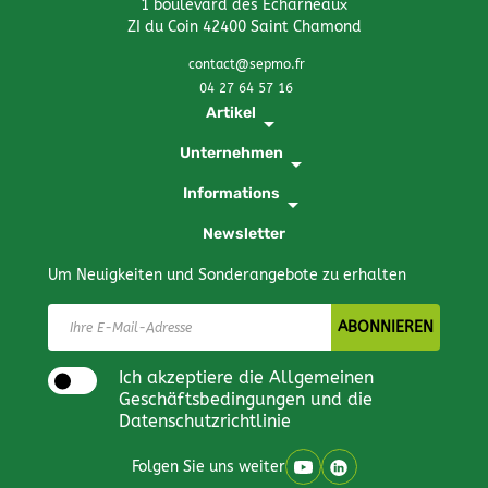
1 boulevard des Echarneaux
ZI du Coin 42400 Saint Chamond
contact@sepmo.fr
04 27 64 57 16
Artikel
arrow_drop_down
Unternehmen
arrow_drop_down
Informations
arrow_drop_down
Newsletter
Um Neuigkeiten und Sonderangebote zu erhalten
Ich akzeptiere die Allgemeinen
Geschäftsbedingungen und die
Datenschutzrichtlinie
Folgen Sie uns weiter