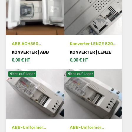
ABB ACH550
Konverter LENZE 8200
Umrichter
Vektor E82E V303K
KONVERTER | ABB
KONVERTER | LENZE
48201 XX3C35
0,00 € HT
0,00 € HT
Nicht auf Lager
Nicht auf Lager
SIEHE DETAILS
SIEHE DETAILS
ABB-Umformer
ABB-Umformer