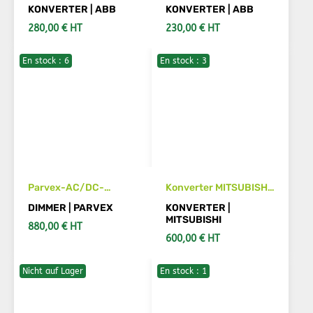
ACS50-01E-09 A8-2
ACS50-01E-07 A6-2
KONVERTER | ABB
KONVERTER | ABB
280,00 € HT
230,00 € HT
En stock : 6
En stock : 3
SIEHE DETAILS
SIEHE DETAILS
Parvex-AC/DC-
Konverter MITSUBISHI
Wandler
ADC-04D
DIMMER | PARVEX
KONVERTER |
RTS73200408R
MITSUBISHI
880,00 € HT
600,00 € HT
Nicht auf Lager
En stock : 1
IN DEN WARENKORB
IN DEN WARENKORB