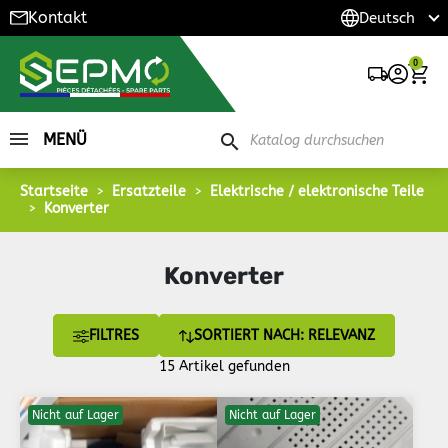
Kontakt
0
MENÜ
search
Startseite
Ersatzteile
Elektrische / elektronische Teile
Konverter
Konverter
FILTRES
SORTIERT NACH: RELEVANZ
15 Artikel gefunden
Nicht auf Lager
Nicht auf Lager