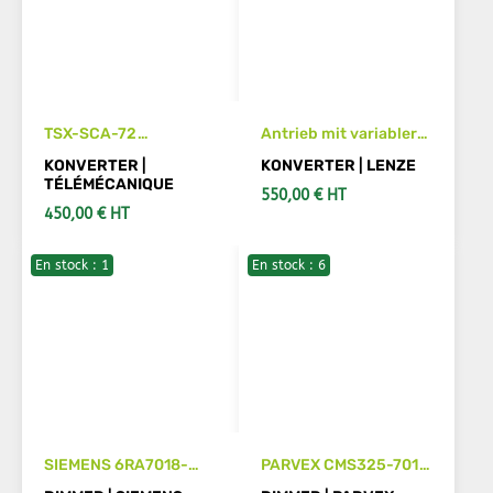
TSX-SCA-72
Antrieb mit variabler
TELEMECANIC-
Drehzahl LENZE AC
KONVERTER |
KONVERTER | LENZE
Konverter
760 ref 762 E 2 b
TÉLÉMÉCANIQUE
550,00 € HT
450,00 € HT
En stock : 1
En stock : 6
SIEHE DETAILS
IN DEN WARENKORB
SIEMENS 6RA7018-
PARVEX CMS325-701
6DV62-0
DC/AC-Wandler