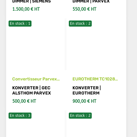
DIMMER | SIEMENS
DIMMER | PARVEX
GLEICHSTROMWANDLE
1.500,00 € HT
550,00 € HT
R
En stock : 1
En stock : 2
IN DEN WARENKORB
IN DEN WARENKORB
Convertisseur Parvex
EUROTHERM TC1028
RTS53060102R
300A/415V/00/0V10/P
KONVERTER | GEC
KONVERTER |
A/FRA unité de
ALSTHOM PARVEX
EUROTHERM
contrôle
500,00 € HT
900,00 € HT
En stock : 3
En stock : 2
IN DEN WARENKORB
IN DEN WARENKORB