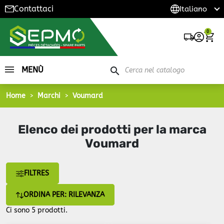
Contattaci
0
MENÙ
search
Home
Marchi
Voumard
Elenco dei prodotti per la marca
Voumard
FILTRES
ORDINA PER: RILEVANZA
Ci sono 5 prodotti.