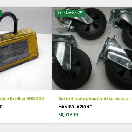
En stock : 28
ico Braillon NND 500
Set di 4 ruote piroettanti su piastra i
lamiera
NE
MANIPOLAZIONE
50,00 € HT
DI DETTAGLI
AGGIUNGI AL CARRELLO