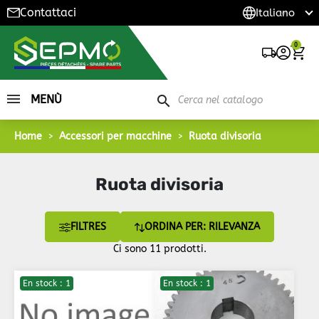
Contattaci
0
MENÙ
search
Home
Accessori per macchine
Ruota divisoria
Ruota divisoria
FILTRES
ORDINA PER: RILEVANZA
Ci sono 11 prodotti.
En stock : 1
En stock : 1