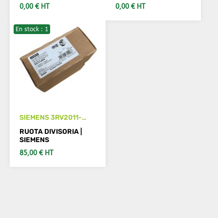
0,00 € HT
0,00 € HT
En stock : 1
AGGIUNGI AL CARRELLO
AGGIUNGI AL CARRELLO
SIEMENS 3RV2011-
1DA20
RUOTA DIVISORIA |
SIEMENS
85,00 € HT
AGGIUNGI AL CARRELLO