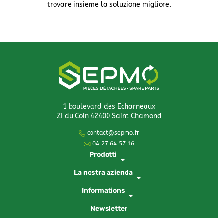
trovare insieme la soluzione migliore.
1 boulevard des Echarneaux
ZI du Coin 42400 Saint Chamond
contact@sepmo.fr
04 27 64 57 16
Prodotti
arrow_drop_down
La nostra azienda
arrow_drop_down
Informations
arrow_drop_down
Newsletter