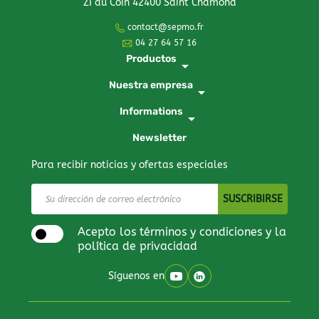
ZI du Coin 42400 Saint Chamond
contact@sepmo.fr
04 27 64 57 16
Productos
arrow_drop_down
Nuestra empresa
arrow_drop_down
Informations
arrow_drop_down
Newsletter
Para recibir noticias y ofertas especiales
Acepto los términos y condiciones y la
política de privacidad
Síguenos en