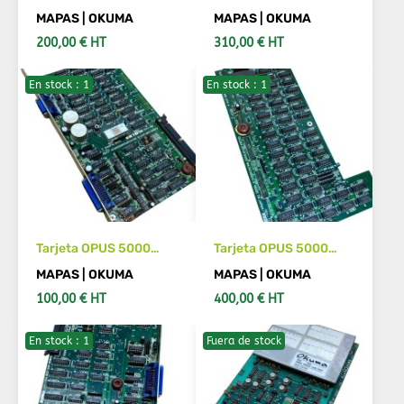
5000 E4809-045-
OKUMA E4809-032-
MAPAS | OKUMA
MAPAS | OKUMA
039-E
452-C
200,00 € HT
310,00 € HT
En stock : 1
En stock : 1
VER MÁS DETALLES
AÑADIR AL CARRITO
Tarjeta OPUS 5000
Tarjeta OPUS 5000
OKUMA E4809-032-
OKUMA E4809-032-
MAPAS | OKUMA
MAPAS | OKUMA
473-B
474-A
100,00 € HT
400,00 € HT
En stock : 1
Fuera de stock
AÑADIR AL CARRITO
AÑADIR AL CARRITO