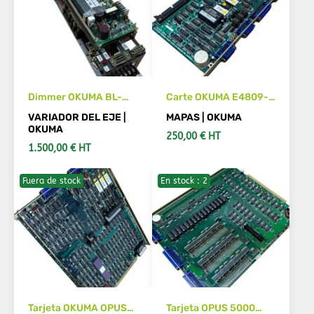
Dimmer OKUMA BL-
Carte OKUMA E4809-
D75A E4809-770-015-
045-040-A
VARIADOR DEL EJE |
MAPAS | OKUMA
D
OKUMA
250,00 € HT
1.500,00 € HT
Fuera de stock
En stock : 2
AÑADIR AL CARRITO
AÑADIR AL CARRITO
Tarjeta OKUMA OPUS
Tarjeta OPUS 5000