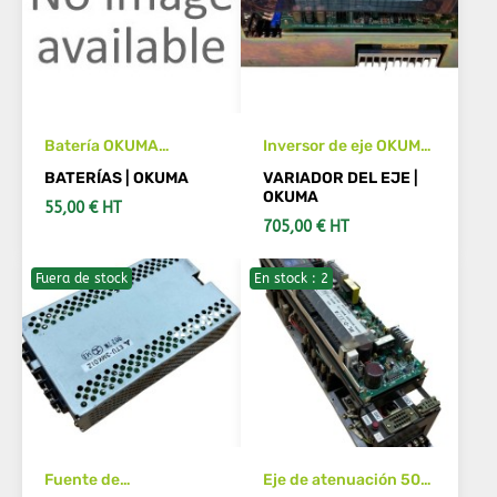
Batería OKUMA
Inversor de eje OKUMA
E8049-090-012 pack
LDU-600
BATERÍAS | OKUMA
VARIADOR DEL EJE |
de litio 3x3.6V 3.4 Ah +
OKUMA
55,00 € HT
conector JAE para NC
705,00 € HT
OKUMA OPUS
Fuera de stock
En stock : 2
AÑADIR AL CARRITO
AÑADIR AL CARRITO
Fuente de
Eje de atenuación 50A