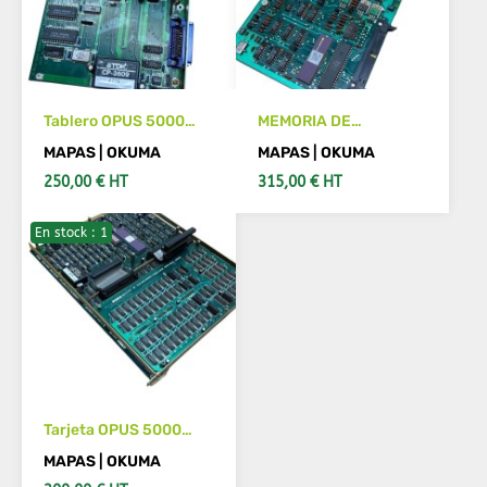
Tablero OPUS 5000
MEMORIA DE
OKUMA E4809-045-
BURBUJAS OPUS
MAPAS | OKUMA
MAPAS | OKUMA
038-B1911-1103
5000 Tarjeta OKUMA
250,00 € HT
315,00 € HT
E0227-702-005
En stock : 1
AÑADIR AL CARRITO
VER MÁS DETALLES
Tarjeta OPUS 5000
OKUMA E4809-045-
MAPAS | OKUMA
035-C