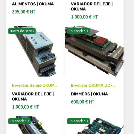
alimentación OKUMA
OKUMA BL-D50A
ALIMENTOS | OKUMA
VARIADOR DEL EJE |
ETU-3MK01Z
E4809-770-015-D
OKUMA
295,00 € HT
1.000,00 € HT
Fuera de stock
En stock : 1
VER MÁS DETALLES
AÑADIR AL CARRITO
Inversor de eje OKUMA
Inversor OKUMA DC-
BLIII-D U0213-0006-
S3A
VARIADOR DEL EJE |
DIMMERS | OKUMA
001-11
OKUMA
600,00 € HT
1.000,00 € HT
En stock : 1
En stock : 1
VER MÁS DETALLES
AÑADIR AL CARRITO