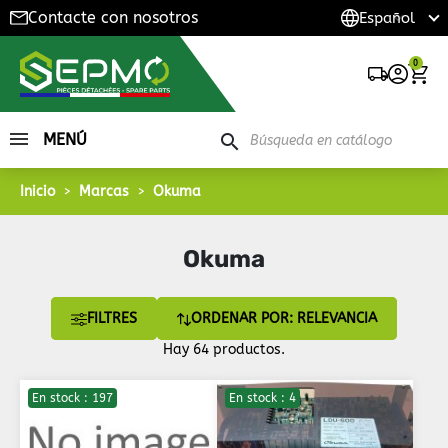
Contacte con nosotros
0
MENÚ
search
Inicio
Marcas
Okuma
Okuma
FILTRES
ORDENAR POR: RELEVANCIA
Hay 64 productos.
En stock : 197
En stock : 4