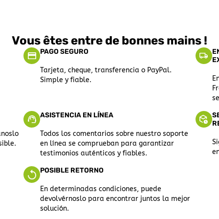
Vous êtes entre de bonnes mains !
PAGO SEGURO
E
E
Tarjeta, cheque, transferencia o PayPal.
E
Simple y fiable.
Fr
se
ASISTENCIA EN LÍNEA
S
R
anoslo
Todos los comentarios sobre nuestro soporte
S
ible.
en línea se comprueban para garantizar
e
testimonios auténticos y fiables.
POSIBLE RETORNO
En determinadas condiciones, puede
devolvérnoslo para encontrar juntos la mejor
solución.