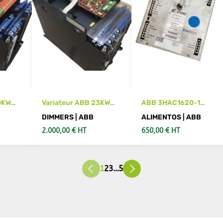
0KW
Variateur ABB 23KW
ABB 3HAC1620-1
01C
DPH 10051D-S15001/1
DSQC365
DIMMERS | ABB
ALIMENTOS | ABB
2.000,00 € HT
650,00 € HT
RITO
VER MÁS DETALLES
AÑADIR AL CARRITO
1
2
3
…
5