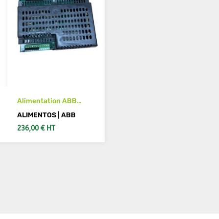
Alimentation ABB
3HAC17970-1
ALIMENTOS | ABB
DSQC328A
236,00 € HT
VER MÁS DETALLES