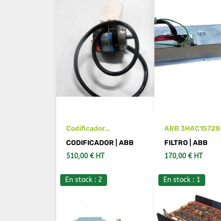
Codificador
ABB 3HAC15728
TAMAGAWA OAS 66-
CODIFICADOR | ABB
FILTRO | ABB
12-C/T-EP-2
510,00 € HT
170,00 € HT
TS1857N112
En stock : 2
En stock : 1
VER MÁS DETALLES
AÑADIR AL CAR