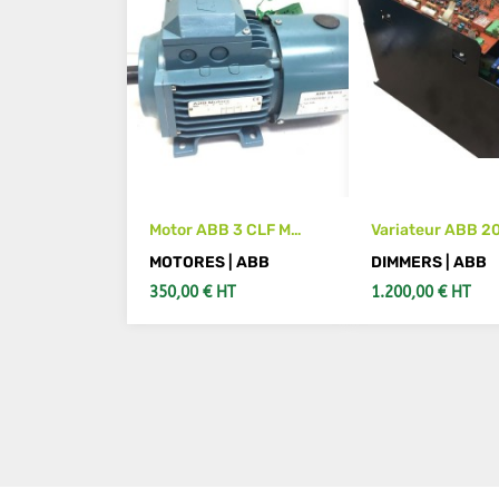
Motor ABB 3 CLF M
Variateur ABB 2
3VRS80B-6 0,55kW
DA 2001 C DA20
MOTORES | ABB
DIMMERS | ABB
350,00 € HT
1.200,00 € HT
AÑADIR AL CARRITO
AÑADIR AL CAR