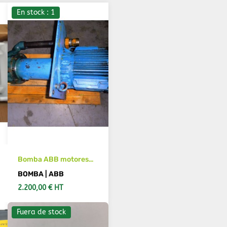
En stock : 1
Bomba ABB motores
M2AA 132 SA
BOMBA | ABB
2.200,00 € HT
Fuera de stock
AÑADIR AL CARRITO