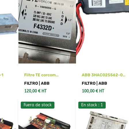
-1
Filtre TE corcom
ABB 3HAC025562-001
F4332D
DSQC 655 Capacitor
FILTRO | ABB
FILTRO | ABB
Unit
120,00 € HT
100,00 € HT
Fuera de stock
En stock : 1
RITO
AÑADIR AL CARRITO
AÑADIR AL CARRITO