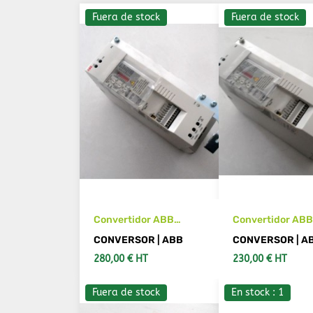
Fuera de stock
Fuera de stock
Convertidor ABB
Convertidor AB
ACS50-01E-09 A8-2
ACS50-01E-07 
CONVERSOR | ABB
CONVERSOR | A
280,00 € HT
230,00 € HT
Fuera de stock
En stock : 1
VER MÁS DETALLES
VER MÁS DETA