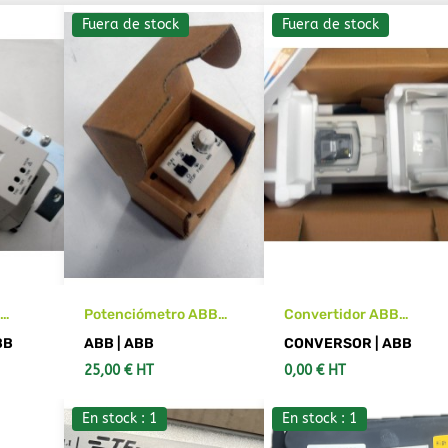
Fuera de stock
Fuera de stock
B
Potenciómetro ABB
Convertidor ABB
A6-2
ACS50-POT
ACH550
BB
ABB | ABB
CONVERSOR | ABB
25,00 € HT
0,00 € HT
En stock : 1
En stock : 1
LLES
VER MÁS DETALLES
VER MÁS DETALLES