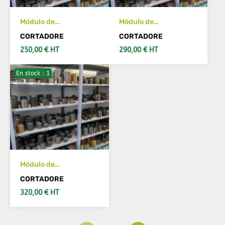
Módulo de
Módulo de
herramientas de
herramientas de
CORTADORE
CORTADORE
cuchillo 2.5 Acabado
cuchillo 2.5 Pre-
250,00 € HT
290,00 € HT
afilado
En stock : 1
AÑADIR AL CARRITO
AÑADIR AL CARRITO
Módulo de
herramientas de
CORTADORE
cuchillo 2.5 Acabado
320,00 € HT
AÑADIR AL CARRITO