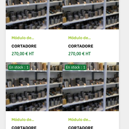
Módulo de
Módulo de
herramientas de
herramientas de
CORTADORE
CORTADORE
cuchillo 2.5 Acabado
cuchillo 5 Acabado 20°
270,00 € HT
270,00 € HT
20°
En stock : 1
En stock : 1
AÑADIR AL CARRITO
AÑADIR AL CARRITO
Módulo de
Módulo de
herramientas de
herramientas de
CORTADORE
CORTADORE