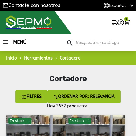
Contacte con nosotros
0
MENÚ
search
Inicio
Herramientas
Cortadore
Cortadore
FILTRES
ORDENAR POR: RELEVANCIA
Hay 2652 productos.
En stock : 1
En stock : 1