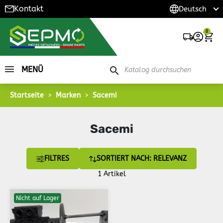
Kontakt
0
MENÜ
search
Startseite
Marken
Sacemi
Sacemi
FILTRES
SORTIERT NACH: RELEVANZ
1 Artikel
Nicht auf Lager