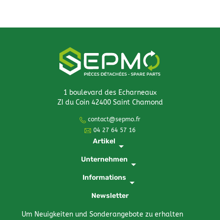
1 boulevard des Echarneaux
ZI du Coin 42400 Saint Chamond
contact@sepmo.fr
04 27 64 57 16
Artikel
arrow_drop_down
Unternehmen
arrow_drop_down
Informations
arrow_drop_down
Newsletter
Um Neuigkeiten und Sonderangebote zu erhalten