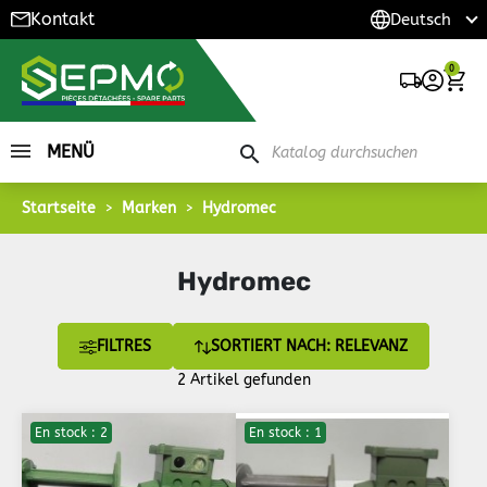
Kontakt
0
MENÜ
search
Startseite
Marken
Hydromec
Hydromec
FILTRES
SORTIERT NACH: RELEVANZ
2 Artikel gefunden
En stock : 2
En stock : 1