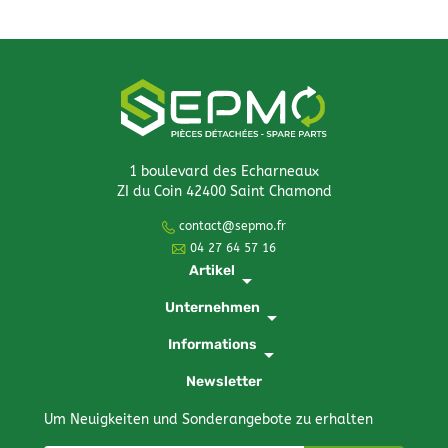
1 boulevard des Echarneaux
ZI du Coin 42400 Saint Chamond
contact@sepmo.fr
04 27 64 57 16
Artikel
arrow_drop_down
Unternehmen
arrow_drop_down
Informations
arrow_drop_down
Newsletter
Um Neuigkeiten und Sonderangebote zu erhalten